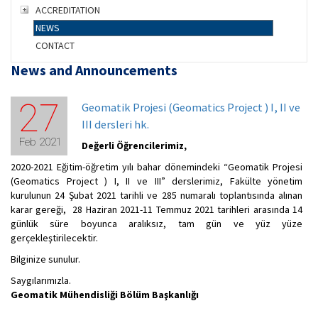
ACCREDITATION
NEWS
CONTACT
News
and Announcements
27
Geomatik Projesi (Geomatics Project ) I, II ve
III dersleri hk.
Feb 2021
Değerli Öğrencilerimiz,
2020-2021 Eğitim-öğretim yılı bahar dönemindeki “Geomatik Projesi
(Geomatics Project ) I, II ve III” derslerimiz, Fakülte yönetim
kurulunun 24 Şubat 2021 tarihli ve 285 numaralı toplantısında alınan
karar gereği, 28 Haziran 2021-11 Temmuz 2021 tarihleri arasında 14
günlük süre boyunca aralıksız, tam gün ve yüz yüze
gerçekleştirilecektir.
Bilginize sunulur.
Saygılarımızla.
Geomatik Mühendisliği Bölüm Başkanlığı