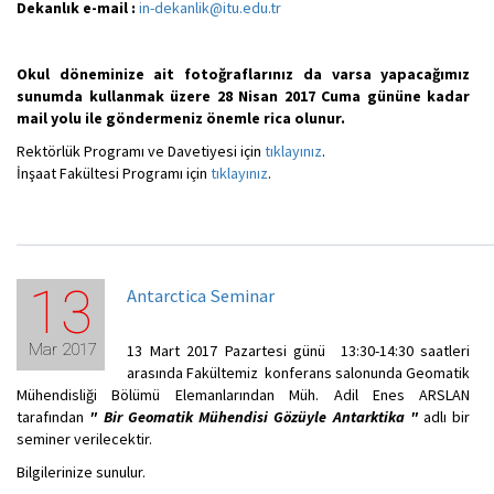
Dekanlık e-mail :
in-dekanlik@itu.edu.tr
Okul döneminize ait fotoğraflarınız da varsa yapacağımız
sunumda kullanmak üzere 28 Nisan 2017 Cuma gününe kadar
mail yolu ile göndermeniz önemle rica olunur.
Rektörlük Programı ve Davetiyesi için
tıklayınız
.
İnşaat Fakültesi Programı için
tıklayınız
.
13
Antarctica Seminar
Mar 2017
13 Mart 2017 Pazartesi günü 13:30-14:30 saatleri
arasında Fakültemiz konferans salonunda Geomatik
Mühendisliği Bölümü Elemanlarından Müh. Adil Enes ARSLAN
tarafından
"
Bir Geomatik Mühendisi Gözüyle Antarktika "
adlı bir
seminer verilecektir.
Bilgilerinize sunulur.