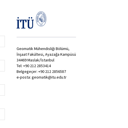
Geomatik Mühendisliği Bölümü,
İnşaat Fakültesi, Ayazağa Kampüsü
34469 Maslak/İstanbul
Tel: +90 212 2853414
Belgegeçer: +90 212 2856587
e-posta: geomatik@itu.edu.tr