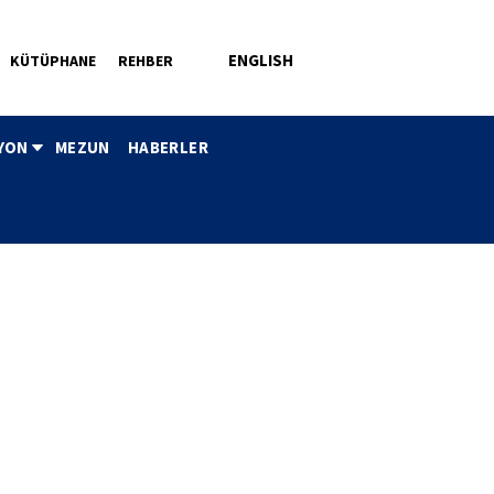
ENGLISH
KÜTÜPHANE
REHBER
YON
MEZUN
HABERLER