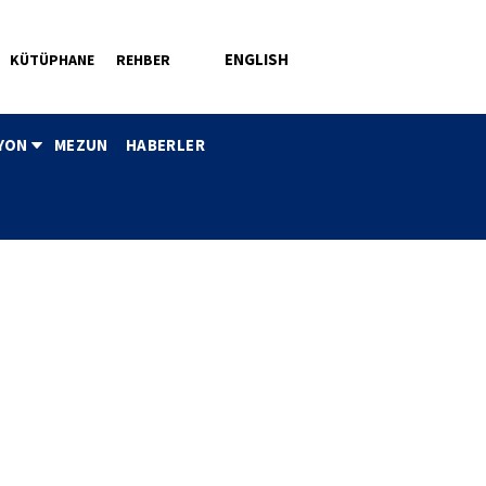
ENGLISH
KÜTÜPHANE
REHBER
YON
MEZUN
HABERLER