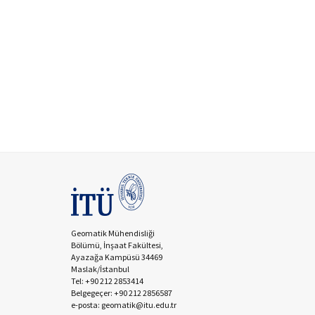
Geomatik Mühendisliği
Bölümü, İnşaat Fakültesi,
Ayazağa Kampüsü 34469
Maslak/İstanbul
Tel: +90 212 2853414
Belgegeçer: +90 212 2856587
e-posta: geomatik@itu.edu.tr