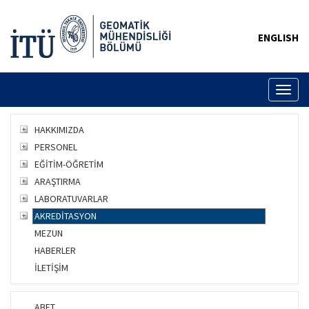
ENGLISH
Toggl
naviga
HAKKIMIZDA
PERSONEL
EĞİTİM-ÖĞRETİM
ARAŞTIRMA
LABORATUVARLAR
AKREDİTASYON
MEZUN
HABERLER
İLETİŞİM
ABET