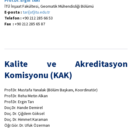
Prof.Dr. Ergin TARI
İTÜ İnşaat Fakültesi, Geomatik Mühendisliği Bölümü
E-posta :
tari[at]itu.edu.tr
Telefon :
+90 212 285 66 53
Fax :
+90 212 285 65 87
Kalite ve Akreditasyon
Komisyonu (KAK)
Prof.Dr. Mustafa Yanalak (Bölüm Başkanı, Koordinatör)
Prof.Dr. Reha Metin Alkan
Prof.Dr. Ergin Tarı
Doç.Dr. Hande Demirel
Doç. Dr. Çiğdem Göksel
Doç. Dr. Himmet Karaman
Öğr.Gör. Dr. Ufuk Özerman