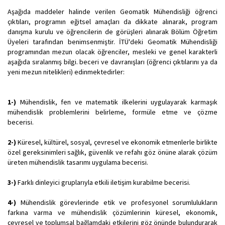
Aşağıda maddeler halinde verilen Geomatik Mühendisliği öğrenci
çıktıları, programın eğitsel amaçları da dikkate alınarak, program
danışma kurulu ve öğrencilerin de görüşleri alınarak Bölüm Öğretim
Üyeleri tarafından benimsenmiştir. İTÜ'deki Geomatik Mühendisliği
programından mezun olacak öğrenciler, mesleki ve genel karakterli
aşağıda sıralanmış bilgi. beceri ve davranışları (öğrenci çıktılarını ya da
yeni mezun nitelikleri) edinmektedirler:
1-)
Mühendislik, fen ve matematik ilkelerini uygulayarak karmaşık
mühendislik problemlerini belirleme, formüle etme ve çözme
becerisi.
2-)
Küresel, kültürel, sosyal, çevresel ve ekonomik etmenlerle birlikte
özel gereksinimleri sağlık, güvenlik ve refahı göz önüne alarak çözüm
üreten mühendislik tasarımı uygulama becerisi.
3-)
Farklı dinleyici gruplarıyla etkili iletişim kurabilme becerisi.
4-)
Mühendislik görevlerinde etik ve profesyonel sorumlulukların
farkına varma ve mühendislik çözümlerinin küresel, ekonomik,
çevresel ve toplumsal bağlamdaki etkilerini göz önünde bulundurarak