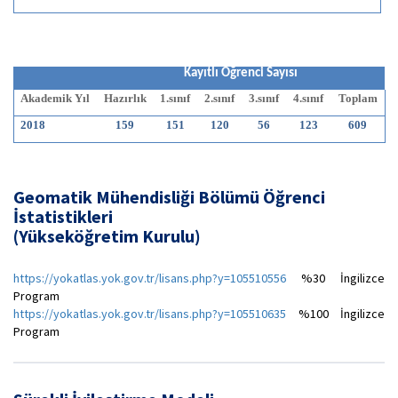
Kayıtlı Öğrenci Sayısı
Akademik Yıl
Hazırlık
1.sınıf
2.sınıf
3.sınıf
4.sınıf
Toplam
2018
159
151
120
56
123
609
Geomatik Mühendisliği Bölümü Öğrenci
İstatistikleri
(Yükseköğretim Kurulu)
https://yokatlas.yok.gov.tr/lisans.php?y=105510556
%30 İngilizce
Program
https://yokatlas.yok.gov.tr/lisans.php?y=105510635
%100 İngilizce
Program