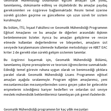
Geomatik Mühendisliği bölümünün eğitsel amaçları çok yönlü,
tanımlanmış, dokümante edilmiş ve ölçülebilirdir. Bu amaçlar paydaş
gereksinimleri ve özgöreve bağlanmaktadır. Resmi temel üzerine
sürekli gözden geçirme ve güncelleme için uzun süreli bir sistem
kurulmuştur.
Bu bölüm, İTÜ, İnşaat Fakültesi ve Geomatik Mühendisliği Programının
Eğitsel Amaçlarını ve bu amaçlar ile diğerleri arasındaki ilişkinin
betimlenmesini listeler. Ayrıca bu amaçları geliştirme ve revize
etmede kullanılan değerlendirme ve bileşenleri, amaçların üst
seviyede karşılanmasını izlemede kullanılan metodolojiyi ve ABET EAC
kriter 2 de gerekli olan sürekli gelişim sistemini tanımlar.
Bu özgörevi başarmak için, Geomatik Mühendisliği Bölümü,
tanımlanmış ölçme prensiplerini ve teorisini öğrencilerine sunmaktadır.
Edindiği temel görevin ruhuna uygun olarak ve benimsediği çıktılara
paralel olarak Geomatik Mühendisliği Lisans Programının eğitsel
amaçları aşağıda sıralanmıştır. Program eğitim amaçlarımız, yeni
mezunlarımızdan mezuniyetlerinden sonra geçen yakın bir gelecekte
erişmelerini istediğimiz kariyer hedefleri ve onlardan üst seviye
mesleki mühendislik beklentilerimizi tanımlayan çok genel ifadelerdir.
Geomatik Mühendisliği programının bir kaç yıllık mezunları