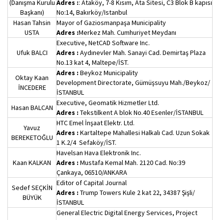
(Danışma Kurulu
Adres :
: Ataköy, 7-8 Kısım, Ata Sitesi, C3 Blok B kapısı
Başkanı)
No:14, Bakırköy/Istanbul
Hasan Tahsin
Mayor of Gaziosmanpaşa Municipality
USTA
Adres :
Merkez Mah. Cumhuriyet Meydanı
Executive, NetCAD Software Inc.
Ufuk BALCI
Adres :
Aydınevler Mah. Sanayi Cad. Demirtaş Plaza
No.13 kat 4, Maltepe/İST.
Adres :
Beykoz Municipality
Oktay Kaan
Development Directorate, Gümüşsuyu Mah./Beykoz/
İNCEDERE
İSTANBUL
Executive, Geomatik Hizmetler Ltd.
Hasan BALCAN
Adres :
Tekstilkent A blok No.40 Esenler/İSTANBUL
HTC Emel İnşaat Elektr. Ltd.
Yavuz
Adres :
Kartaltepe Mahallesi Halkalı Cad. Uzun Sokak
BEREKETOĞLU
1 K.2/4 Sefaköy/İST.
Havelsan Hava Elektronik Inc.
Kaan KALKAN
Adres :
Mustafa Kemal Mah. 2120 Cad. No:39
Çankaya, 06510/ANKARA
Editor of Capital Journal
Sedef SEÇKİN
Adres :
Trump Towers Kule 2 kat 22, 34387 Şişli/
BÜYÜK
İSTANBUL
General Electric Digital Energy Services, Project