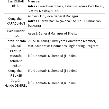
Esin DURAN
Manager
BİTİK
Adres :
Windowist Plaza, Eski Büyükdere Cad. No.26,
kat 20, Maslak/İSTANBUL
Ant Yapı Inc., Vice General Manager
Cengizhan
Adres :
Saray Mah. Akçakoca Cad. No.11 Ümraniye/
KARADUMAN
İSTANBUL
Hale Dündar
Assist. General Manager of Biletix
BİGA
Ferah Pırlanta
2015 FIG Young Surveyors Committee Member,
Köksal
MsC Student of Geomatics Engineering Program
Prof. Dr.
Mustafa
İTÜ Geomatik Mühendisliği Bölümü
YANALAK
Prof.Dr.
Cengizhan
İTÜ Geomatik Mühendisliği Bölümü
İPBÜKER
Doç. Dr.
İTÜ Geomatik Mühendisliği Bölümü
Hande DEMİREL