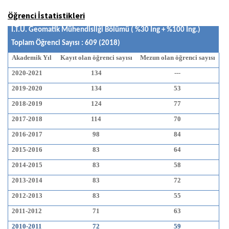
Öğrenci İstatistikleri
İ.T.Ü. Geomatik Mühendisliği Bölümü ( %30 İng + %100 İng.)
Toplam Öğrenci Sayısı : 609 (2018)
Akademik Yıl
Kayıt olan öğrenci sayısı
Mezun olan öğrenci sayısı
2020-2021
134
---
2019-2020
134
53
2018-2019
124
77
2017-2018
114
70
2016-2017
98
84
2015-2016
83
64
2014-2015
83
58
2013-2014
83
72
2012-2013
83
55
2011-2012
71
63
2010-2011
72
59