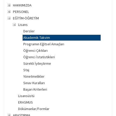
HAKKIMIZDA
PERSONEL
EĞİTİM-ÖĞRETİM
Lisans
Dersler
Akademik Takvim
Programın Eğitsel Amaçları
Öğrenci Çıktıları
Öğrenci İstatistikleri
Sürekli İyileştirme
Staj
Yönetmelikler
Sınav Kuralları
Başarı Kriterleri
Lisansüstü
ERASMUS
Dökümanlar/Formlar
ARAŞTIRMA