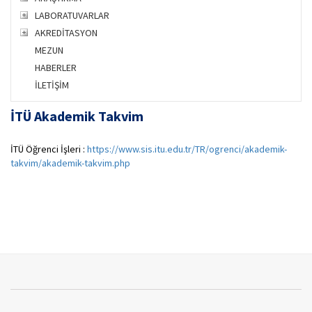
LABORATUVARLAR
AKREDİTASYON
MEZUN
HABERLER
İLETİŞİM
İTÜ Akademik Takvim
İTÜ Öğrenci İşleri :
https://www.sis.itu.edu.tr/TR/ogrenci/akademik-
takvim/akademik-takvim.php