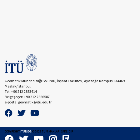
Geomatik Mühendisliği Bölümü, İnşaat Fakültesi, Ayazağa Kampüsü 34469
Maslak/İstanbul
Tel: +90 212 2853414
Belgegeçer: +90 212 2856587
e-posta: geomatik@itu.edu.tr
COPYRIGHT
İTÜBİDB
©
2026
TÜM HAKLARI SAKLIDIR