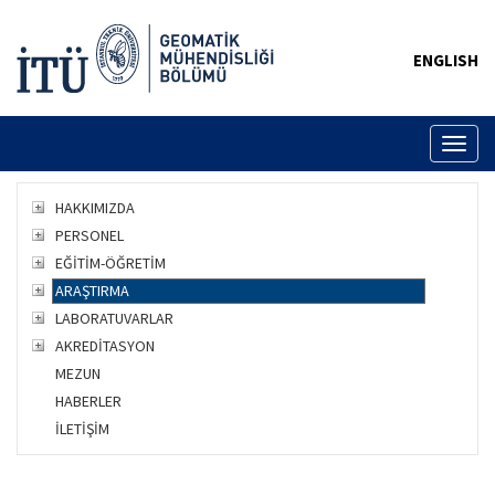
ENGLISH
Toggl
naviga
HAKKIMIZDA
PERSONEL
EĞİTİM-ÖĞRETİM
ARAŞTIRMA
LABORATUVARLAR
AKREDİTASYON
MEZUN
HABERLER
İLETİŞİM