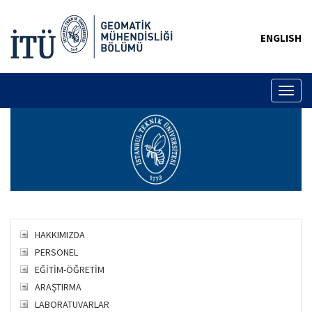
ENGLISH
Toggl
naviga
HAKKIMIZDA
PERSONEL
EĞİTİM-ÖĞRETİM
ARAŞTIRMA
LABORATUVARLAR