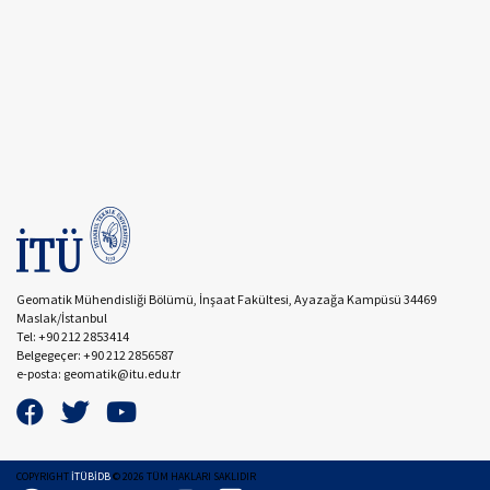
Geomatik Mühendisliği Bölümü, İnşaat Fakültesi, Ayazağa Kampüsü 34469
Maslak/İstanbul
Tel: +90 212 2853414
Belgegeçer: +90 212 2856587
e-posta: geomatik@itu.edu.tr
COPYRIGHT
İTÜBİDB
©
2026
TÜM HAKLARI SAKLIDIR