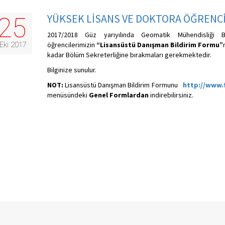
YÜKSEK LİSANS VE DOKTORA ÖĞRENCİ
25
2017/2018 Güz yarıyılında Geomatik Mühendisliği 
Eki 2017
öğrencilerimizin
“Lisansüstü Danışman Bildirim Formu”
kadar Bölüm Sekreterliğine bırakmaları gerekmektedir.
Bilginize sunulur.
NOT:
Lisansüstü Danışman Bildirim Formunu
http://www.f
menüsündeki
Genel Formlardan
indirebilirsiniz.