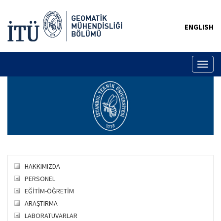
ENGLISH
Toggl
naviga
HAKKIMIZDA
PERSONEL
EĞİTİM-ÖĞRETİM
ARAŞTIRMA
LABORATUVARLAR