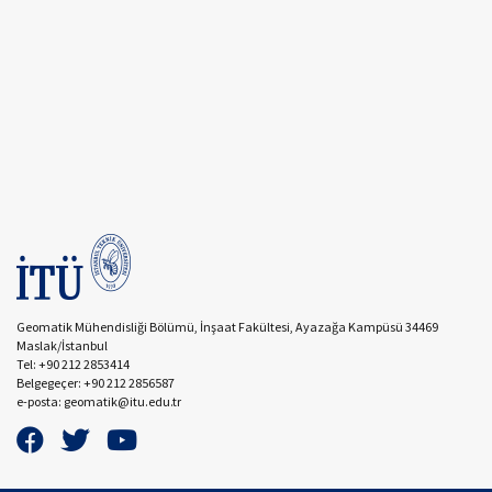
Geomatik Mühendisliği Bölümü, İnşaat Fakültesi, Ayazağa Kampüsü 34469
Maslak/İstanbul
Tel: +90 212 2853414
Belgegeçer: +90 212 2856587
e-posta: geomatik@itu.edu.tr